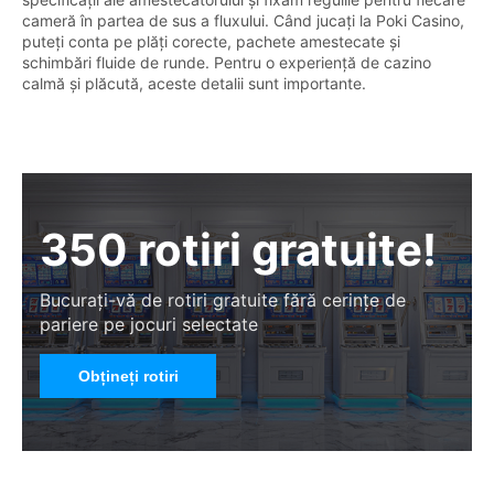
cameră în partea de sus a fluxului. Când jucați la Poki Casino,
puteți conta pe plăți corecte, pachete amestecate și
schimbări fluide de runde. Pentru o experiență de cazino
calmă și plăcută, aceste detalii sunt importante.
350 rotiri gratuite!
Bucurați-vă de rotiri gratuite fără cerințe de
pariere pe jocuri selectate
Obțineți rotiri