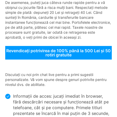
De asemenea, puteți juca câteva runde rapide pentru a vă
obișnui cu jocurile fără a risca mulți bani. Respectați metode
simple de plată: depuneți 20 Lei și retrageți 40 Lei. Când
sunteți în România, cardurile și transferurile bancare
instantanee funcționează cel mai bine. Portofelele electronice,
pe de altă parte, plătesc cel mai rapid. Taxele noastre de
procesare sunt gratuite, iar odată ce retragerea este
aprobată, o veți primi de obicei în aceeași zi.
Revendicați potrivirea de 100% până la 500 Lei și 50
rotiri gratuite
Discutați cu noi prin chat live pentru a primi sugestii
personalizate. Vă vom spune despre genuri potrivite pentru
nivelul dvs. de abilitate.
Informații de acces: jucați imediat în browser,
fără descărcări necesare și funcționează atât pe
telefoane, cât și pe computere. Primele titluri
prezentate se încarcă în mai puțin de 3 secunde,