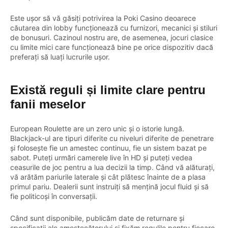
Este ușor să vă găsiți potrivirea la Poki Casino deoarece
căutarea din lobby funcționează cu furnizori, mecanici și stiluri
de bonusuri. Cazinoul nostru are, de asemenea, jocuri clasice
cu limite mici care funcționează bine pe orice dispozitiv dacă
preferați să luați lucrurile ușor.
Există reguli și limite clare pentru
fanii meselor
European Roulette are un zero unic și o istorie lungă.
Blackjack-ul are tipuri diferite cu niveluri diferite de penetrare
și folosește fie un amestec continuu, fie un sistem bazat pe
sabot. Puteți urmări camerele live în HD și puteți vedea
ceasurile de joc pentru a lua decizii la timp. Când vă alăturați,
vă arătăm pariurile laterale și cât plătesc înainte de a plasa
primul pariu. Dealerii sunt instruiți să mențină jocul fluid și să
fie politicoși în conversații.
Când sunt disponibile, publicăm date de returnare și
specificații ale amestecătorului și fixăm regulile pentru fiecare