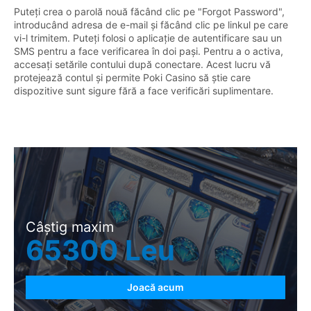
Puteți crea o parolă nouă făcând clic pe "Forgot Password",
introducând adresa de e-mail și făcând clic pe linkul pe care
vi-l trimitem. Puteți folosi o aplicație de autentificare sau un
SMS pentru a face verificarea în doi pași. Pentru a o activa,
accesați setările contului după conectare. Acest lucru vă
protejează contul și permite Poki Casino să știe care
dispozitive sunt sigure fără a face verificări suplimentare.
Câștig maxim
65300 Leu
Joacă acum