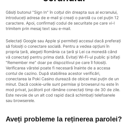
Găsiți butonul "Sign In" în colțul din dreapta sus al ecranului,
introduceți adresa de e-mail și creați o parolă cu cel puțin 12
caractere. Apoi, confirmați codul de securitate pe care vi-l
trimitem prin mesaj text sau e-mail.
Selectați Google sau Apple și permiteți accesul dacă preferați
să folosiți o conectare socială. Pentru a vedea opțiuni în
propria țară, alegeți România ca țară și Lei ca monedă când
vă conectați pentru prima dată. Evitați Wi-Fi-ul public și bifați
"Remember me" doar pe dispozitivul pe care îl folosiți.
Verificarea vârstei poate fi necesară înainte de a accesa
contul de cazino. După stabilirea acestor verificări,
conectarea la Poki Casino durează de obicei mai puțin de un
minut. Dacă cookie-urile sunt permise și browserul nu este în
mod privat, jucătorii pot rămâne conectați timp de 30 de zile.
Este nevoie de un alt cod rapid dacă schimbați telefoanele
sau browserele.
Aveți probleme la reținerea parolei?