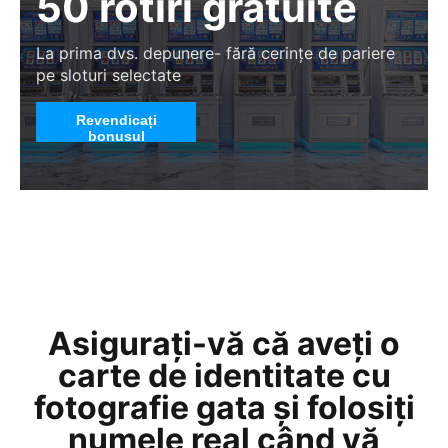
50 rotiri gratuite
La prima dvs. depunere- fără cerințe de pariere
pe sloturi selectate
Revendicați
bonusul
Asigurați-vă că aveți o
carte de identitate cu
fotografie gata și folosiți
numele real când vă