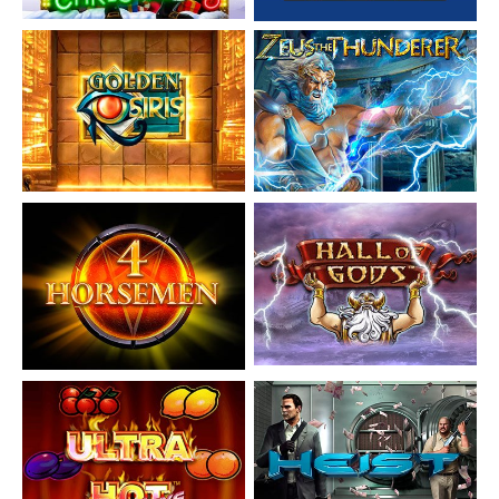
Începeți cu sloturi cu volatilitate medie și faceți un
plan clar
Mese care vă plac?
Pentru varietate și claritate, catalogul nostru de sloturi
este conceput
Există reguli și limite clare pentru fanii meselor
Cum să vă alegeți următorul joc
Detalii locale fără prea multă agitație suplimentară
sunt ceea ce susținem
Puteți stabili limite pentru fiecare zi, fiecare
săptămână sau fiecare lună
Există un program de bonusuri cu rotiri gratuite,
cashback și turnee
Cum să obțineți și să folosiți coduri promoționale la
Poki Casino
De unde să obțineți coduri valide