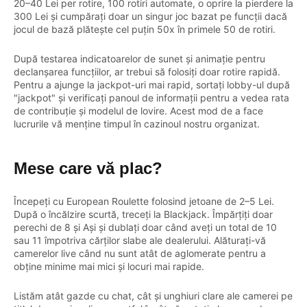
20–40 Lei per rotire, 100 rotiri automate, o oprire la pierdere la
300 Lei și cumpărați doar un singur joc bazat pe funcții dacă
jocul de bază plătește cel puțin 50x în primele 50 de rotiri.
După testarea indicatoarelor de sunet și animație pentru
declanșarea funcțiilor, ar trebui să folosiți doar rotire rapidă.
Pentru a ajunge la jackpot-uri mai rapid, sortați lobby-ul după
"jackpot" și verificați panoul de informații pentru a vedea rata
de contribuție și modelul de lovire. Acest mod de a face
lucrurile vă menține timpul în cazinoul nostru organizat.
Mese care vă plac?
Începeți cu European Roulette folosind jetoane de 2–5 Lei.
După o încălzire scurtă, treceți la Blackjack. Împărțiți doar
perechi de 8 și Ași și dublați doar când aveți un total de 10
sau 11 împotriva cărților slabe ale dealerului. Alăturați-vă
camerelor live când nu sunt atât de aglomerate pentru a
obține minime mai mici și locuri mai rapide.
Listăm atât gazde cu chat, cât și unghiuri clare ale camerei pe