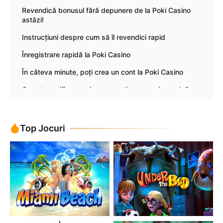
Revendică bonusul fără depunere de la Poki Casino
astăzi!
Instrucțiuni despre cum să îl revendici rapid
Înregistrare rapidă la Poki Casino
În câteva minute, poți crea un cont la Poki Casino
Ce este verificarea și cum o poți trece mai repede?
Termenii bonusului fără depunere de la Poki Casino:
parcurge banii bonus, contribuie la jocuri și retragere
maximă
Top Jocuri
Coduri bonus și oferte pentru jucători noi și care revin
la Poki Casino
Metode de depunere la Poki Casino
Procesul de retragere după utilizarea bonusului fără
depunere
Limite de pariere și instrumente pentru joc