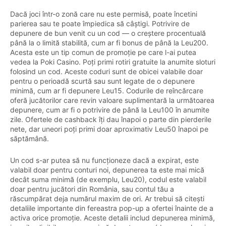
Dacă joci într-o zonă care nu este permisă, poate încetini
parierea sau te poate împiedica să câștigi. Potrivire de
depunere de bun venit cu un cod — o creștere procentuală
până la o limită stabilită, cum ar fi bonus de până la Leu200.
Acesta este un tip comun de promoție pe care l-ai putea
vedea la Poki Casino. Poți primi rotiri gratuite la anumite sloturi
folosind un cod. Aceste coduri sunt de obicei valabile doar
pentru o perioadă scurtă sau sunt legate de o depunere
minimă, cum ar fi depunere Leu15. Codurile de reîncărcare
oferă jucătorilor care revin valoare suplimentară la următoarea
depunere, cum ar fi o potrivire de până la Leu100 în anumite
zile. Ofertele de cashback îți dau înapoi o parte din pierderile
nete, dar uneori poți primi doar aproximativ Leu50 înapoi pe
săptămână.
Un cod s-ar putea să nu funcționeze dacă a expirat, este
valabil doar pentru conturi noi, depunerea ta este mai mică
decât suma minimă (de exemplu, Leu20), codul este valabil
doar pentru jucători din România, sau contul tău a
răscumpărat deja numărul maxim de ori. Ar trebui să citești
detaliile importante din fereastra pop-up a ofertei înainte de a
activa orice promoție. Aceste detalii includ depunerea minimă,