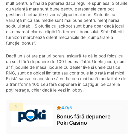
mult pentru a finaliza parierea dacă regulile spun așa. Sloturile
cu varianță mare sunt bune pentru persoanele care pot
gestiona fluctuațiile și vor câștiguri mai mari. Sloturile cu
varianță mică sau medie sunt mai bune pentru menținerea
soldului stabil. Sloturile cu jackpot sunt bune doar dacă jocul
este marcat clar ca eligibil în termenii bonusului. Sfat: Diferiți
furnizori marchează diferit mecanicile de „cumpărare a
funcției bonus”.
Dacă un slot are pariuri bonus, asigură-te că le poți folosi cu
un sold fără depunere de 100 Leu mai întâi. Unele jocuri, cum
ar fi jocurile de masă, jocurile cu dealer live și unele clasice
RNG, sunt de obicei limitate sau contribuie la o rată mai mică.
Există șansa ca acestea să nu fie cea mai bună modalitate de
a transforma 100 Leu fără depunere în câștiguri pe care le
poți retrage, chiar dacă le vezi în lobby.
1
4.9
/5
Bonus fără depunere
Poki Casino