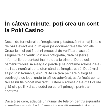
În câteva minute, poți crea un cont
la Poki Casino
Deschide formularul de înregistrare și tastează informațiile tale
de bază exact așa cum apar pe documentele tale oficiale.
Greșelile mici pot încetini procesul de verificare, așa că
asigură-te că verifici din nou ortografia, data nașterii și
informațiile de contact înainte de a le trimite. De obicei,
oamenii trebuie să aleagă o parolă și să confirme adresa de e-
mail sau numărul de telefon când se înregistrează. Dacă vrei
să joci din România, asigură-te că țara pe care o alegi se
potrivește cu locul unde te afli cu adevărat, astfel încât contul
tău să nu fie blocat mai târziu. Oferă o adresă de e-mail validă
și fă clic pe linkul sau codul pe care îl primești pentru a-l
confirma.
Dacă ți se cere, adaugă un număr de telefon pentru siguranță
și confirmare prin SMS. Creează o parolă puternică și nu o