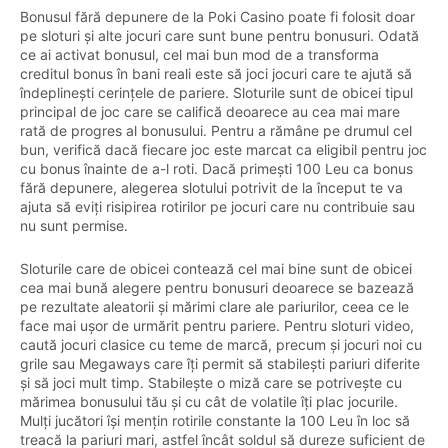
Bonusul fără depunere de la Poki Casino poate fi folosit doar
pe sloturi și alte jocuri care sunt bune pentru bonusuri. Odată
ce ai activat bonusul, cel mai bun mod de a transforma
creditul bonus în bani reali este să joci jocuri care te ajută să
îndeplinești cerințele de pariere. Sloturile sunt de obicei tipul
principal de joc care se califică deoarece au cea mai mare
rată de progres al bonusului. Pentru a rămâne pe drumul cel
bun, verifică dacă fiecare joc este marcat ca eligibil pentru joc
cu bonus înainte de a-l roti. Dacă primești 100 Leu ca bonus
fără depunere, alegerea slotului potrivit de la început te va
ajuta să eviți risipirea rotirilor pe jocuri care nu contribuie sau
nu sunt permise.
Sloturile care de obicei contează cel mai bine sunt de obicei
cea mai bună alegere pentru bonusuri deoarece se bazează
pe rezultate aleatorii și mărimi clare ale pariurilor, ceea ce le
face mai ușor de urmărit pentru pariere. Pentru sloturi video,
caută jocuri clasice cu teme de marcă, precum și jocuri noi cu
grile sau Megaways care îți permit să stabilești pariuri diferite
și să joci mult timp. Stabilește o miză care se potrivește cu
mărimea bonusului tău și cu cât de volatile îți plac jocurile.
Mulți jucători își mențin rotirile constante la 100 Leu în loc să
treacă la pariuri mari, astfel încât soldul să dureze suficient de