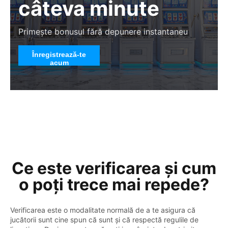
câteva minute
Primește bonusul fără depunere instantaneu
Înregistrează-te
acum
Ce este verificarea și cum
o poți trece mai repede?
Verificarea este o modalitate normală de a te asigura că
jucătorii sunt cine spun că sunt și că respectă regulile de