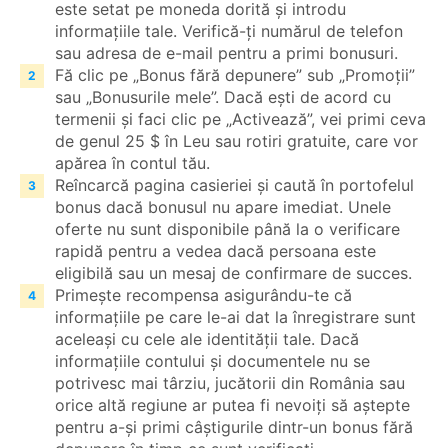
este setat pe moneda dorită și introdu
informațiile tale. Verifică-ți numărul de telefon
sau adresa de e-mail pentru a primi bonusuri.
Fă clic pe „Bonus fără depunere” sub „Promoții”
sau „Bonusurile mele”. Dacă ești de acord cu
termenii și faci clic pe „Activează”, vei primi ceva
de genul 25 $ în Leu sau rotiri gratuite, care vor
apărea în contul tău.
Reîncarcă pagina casieriei și caută în portofelul
bonus dacă bonusul nu apare imediat. Unele
oferte nu sunt disponibile până la o verificare
rapidă pentru a vedea dacă persoana este
eligibilă sau un mesaj de confirmare de succes.
Primește recompensa asigurându-te că
informațiile pe care le-ai dat la înregistrare sunt
aceleași cu cele ale identității tale. Dacă
informațiile contului și documentele nu se
potrivesc mai târziu, jucătorii din România sau
orice altă regiune ar putea fi nevoiți să aștepte
pentru a-și primi câștigurile dintr-un bonus fără