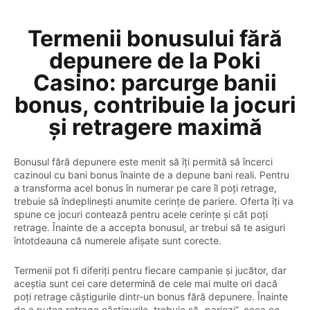
Termenii bonusului fără
depunere de la Poki
Casino: parcurge banii
bonus, contribuie la jocuri
și retragere maximă
Bonusul fără depunere este menit să îți permită să încerci
cazinoul cu bani bonus înainte de a depune bani reali. Pentru
a transforma acel bonus în numerar pe care îl poți retrage,
trebuie să îndeplinești anumite cerințe de pariere. Oferta îți va
spune ce jocuri contează pentru acele cerințe și cât poți
retrage. Înainte de a accepta bonusul, ar trebui să te asiguri
întotdeauna că numerele afișate sunt corecte.
Termenii pot fi diferiți pentru fiecare campanie și jucător, dar
aceștia sunt cei care determină de cele mai multe ori dacă
poți retrage câștigurile dintr-un bonus fără depunere. Înainte
de a putea retrage câștigurile, trebuie să „pariezi”, ceea ce