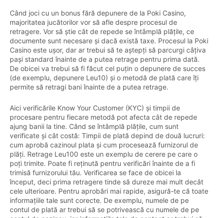
Când joci cu un bonus fără depunere de la Poki Casino,
majoritatea jucătorilor vor să afle despre procesul de
retragere. Vor să știe cât de repede se întâmplă plățile, ce
documente sunt necesare și dacă există taxe. Procesul la Poki
Casino este ușor, dar ar trebui să te aștepți să parcurgi câțiva
pași standard înainte de a putea retrage pentru prima dată.
De obicei va trebui să fi făcut cel puțin o depunere de succes
(de exemplu, depunere Leu10) și o metodă de plată care îți
permite să retragi bani înainte de a putea retrage.
Aici verificările Know Your Customer (KYC) și timpii de
procesare pentru fiecare metodă pot afecta cât de repede
ajung banii la tine. Când se întâmplă plățile, cum sunt
verificate și cât costă: Timpii de plată depind de două lucruri:
cum aprobă cazinoul plata și cum procesează furnizorul de
plăți. Retrage Leu100 este un exemplu de cerere pe care o
poți trimite. Poate fi reținută pentru verificări înainte de a fi
trimisă furnizorului tău. Verificarea se face de obicei la
început, deci prima retragere tinde să dureze mai mult decât
cele ulterioare. Pentru aprobări mai rapide, asigură-te că toate
informațiile tale sunt corecte. De exemplu, numele de pe
contul de plată ar trebui să se potrivească cu numele de pe