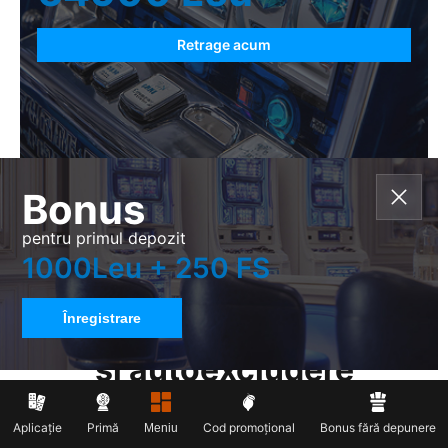
Retrage acum
Bonus
pentru primul depozit
1000Leu + 250 FS
Limite de pariere și
instrumente pentru joc
Înregistrare
responsabil: limite, pauze
și autoexcludere
Este o idee bună să îți ții sesiunea de bonus fără depunere de
Aplicație
Primă
Cod promoțional
Bonus fără depunere
Meniu
la Poki Casino sub control chiar și atunci când joci. Planul tău