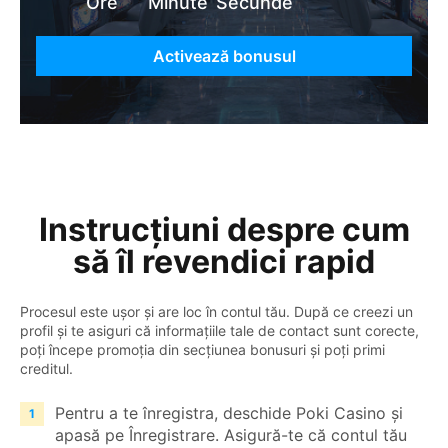
Ore
Minute
Secunde
Activează bonusul
Instrucțiuni despre cum
să îl revendici rapid
Procesul este ușor și are loc în contul tău. După ce creezi un
profil și te asiguri că informațiile tale de contact sunt corecte,
poți începe promoția din secțiunea bonusuri și poți primi
creditul.
Pentru a te înregistra, deschide Poki Casino și
apasă pe Înregistrare. Asigură-te că contul tău